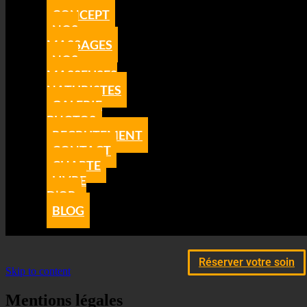
CONCEPT
NOS
MASSAGES
NOS
MASSEUSES
NATURISTES
GALERIE
PHOTOS
RECRUTEMENT
CONTACT
CHARTE
LIVRE
D’OR
BLOG
Réserver votre soin
Skip to content
Mentions légales