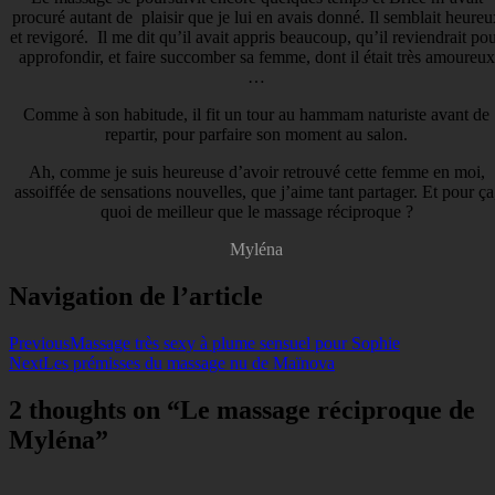
procuré autant de plaisir que je lui en avais donné. Il semblait heureu
et revigoré. Il me dit qu’il avait appris beaucoup, qu’il reviendrait po
approfondir, et faire succomber sa femme, dont il était très amoureux
…
Comme à son habitude, il fit un tour au hammam naturiste avant de
repartir, pour parfaire son moment au salon.
Ah, comme je suis heureuse d’avoir retrouvé cette femme en moi,
assoiffée de sensations nouvelles, que j’aime tant partager. Et pour ça
quoi de meilleur que le massage réciproque ?
Myléna
Navigation de l’article
Previous
Massage très sexy à plume sensuel pour Sophie
Next
Les prémisses du massage nu de Maïnova
2 thoughts on “
Le massage réciproque de
Myléna
”