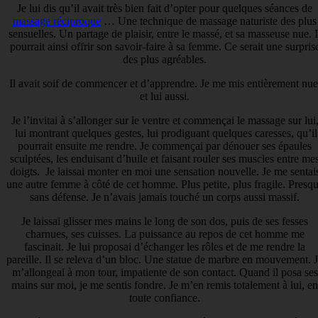
Je lui dis qu’il avait très bien fait d’opter pour quelques séances de
massage réciproque
… Une technique de massage naturiste des plus
sensuelles. Un partage de plaisir, entre le massé, et sa masseuse nue. I
pourrait ainsi offrir son savoir-faire à sa femme. Ce serait une surpris
des plus agréables.
Il avait soif de commencer et d’apprendre. Je me mis entièrement nue
et lui aussi.
Je l’invitai à s’allonger sur le ventre et commençai le massage sur lui
lui montrant quelques gestes, lui prodiguant quelques caresses, qu’il
pourrait ensuite me rendre. Je commençai par dénouer ses épaules
sculptées, les enduisant d’huile et faisant rouler ses muscles entre me
doigts. Je laissai monter en moi une sensation nouvelle. Je me sentai
une autre femme à côté de cet homme. Plus petite, plus fragile. Presq
sans défense. Je n’avais jamais touché un corps aussi massif.
Je laissai glisser mes mains le long de son dos, puis de ses fesses
charnues, ses cuisses. La puissance au repos de cet homme me
fascinait. Je lui proposai d’échanger les rôles et de me rendre la
pareille. Il se releva d’un bloc. Une statue de marbre en mouvement. 
m’allongeai à mon tour, impatiente de son contact. Quand il posa ses
mains sur moi, je me sentis fondre. Je m’en remis totalement à lui, en
toute confiance.