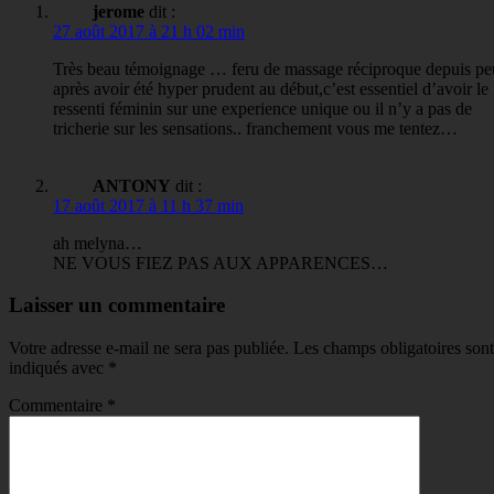
jerome
dit :
27 août 2017 à 21 h 02 min
Très beau témoignage … feru de massage réciproque depuis pe
après avoir été hyper prudent au début,c’est essentiel d’avoir le
ressenti féminin sur une experience unique ou il n’y a pas de
tricherie sur les sensations.. franchement vous me tentez…
ANTONY
dit :
17 août 2017 à 11 h 37 min
ah melyna…
NE VOUS FIEZ PAS AUX APPARENCES…
Laisser un commentaire
Votre adresse e-mail ne sera pas publiée.
Les champs obligatoires sont
indiqués avec
*
Commentaire
*