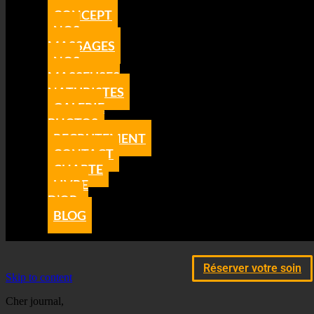
CONCEPT
NOS
MASSAGES
NOS
MASSEUSES
NATURISTES
GALERIE
PHOTOS
RECRUTEMENT
CONTACT
CHARTE
LIVRE
D’OR
BLOG
Réserver votre soin
Skip to content
Cher journal,